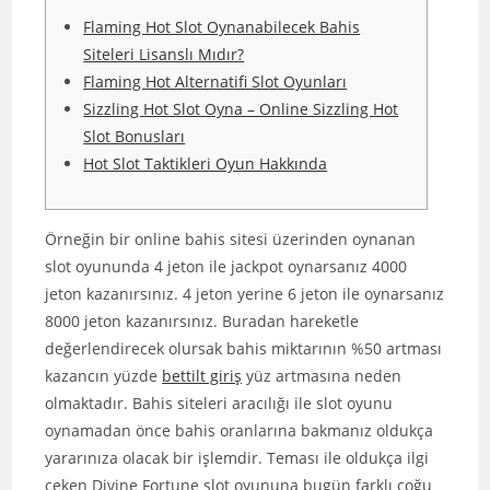
Flaming Hot Slot Oynanabilecek Bahis
Siteleri Lisanslı Mıdır?
Flaming Hot Alternatifi Slot Oyunları
Sizzling Hot Slot Oyna – Online Sizzling Hot
Slot Bonusları
Hot Slot Taktikleri Oyun Hakkında
Örneğin bir online bahis sitesi üzerinden oynanan
slot oyununda 4 jeton ile jackpot oynarsanız 4000
jeton kazanırsınız. 4 jeton yerine 6 jeton ile oynarsanız
8000 jeton kazanırsınız. Buradan hareketle
değerlendirecek olursak bahis miktarının %50 artması
kazancın yüzde
bettilt giriş
yüz artmasına neden
olmaktadır. Bahis siteleri aracılığı ile slot oyunu
oynamadan önce bahis oranlarına bakmanız oldukça
yararınıza olacak bir işlemdir. Teması ile oldukça ilgi
çeken Divine Fortune slot oyununa bugün farklı çoğu